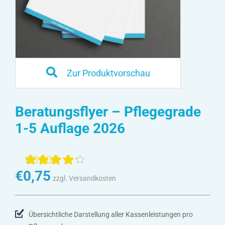
Zur Produktvorschau
Beratungsflyer – Pflegegrade
1-5 Auflage 2026
Bewertet mit
3
€
0,75
zzgl. Versandkosten
4.33
von 5,
basierend
auf
Kundenbewertungen
Übersichtliche Darstellung aller Kassenleistungen pro