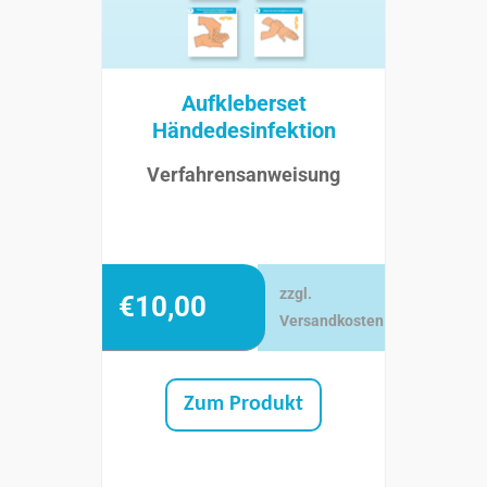
Aufkleberset
Händedesinfektion
Verfahrensanweisung
zzgl.
€
10,00
Versandkosten
Zum Produkt