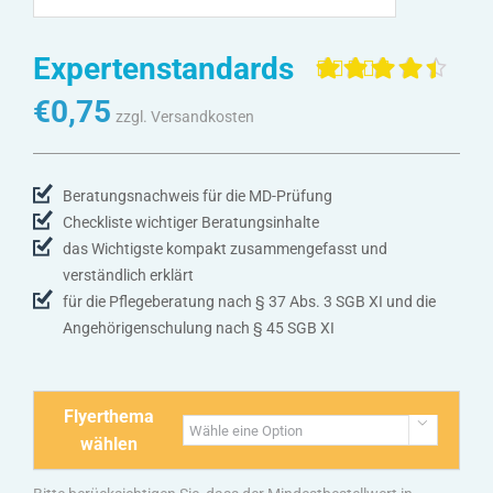
Expertenstandards
Bewertet mit
4
€
0,75
4.50
von 5,
zzgl. Versandkosten
basierend
auf
Kundenbewertunge
Beratungsnachweis für die MD-Prüfung
Checkliste wichtiger Beratungsinhalte
das Wichtigste kompakt zusammengefasst und
verständlich erklärt
für die Pflegeberatung nach § 37 Abs. 3 SGB XI und die
Angehörigenschulung nach § 45 SGB XI
Flyerthema

wählen