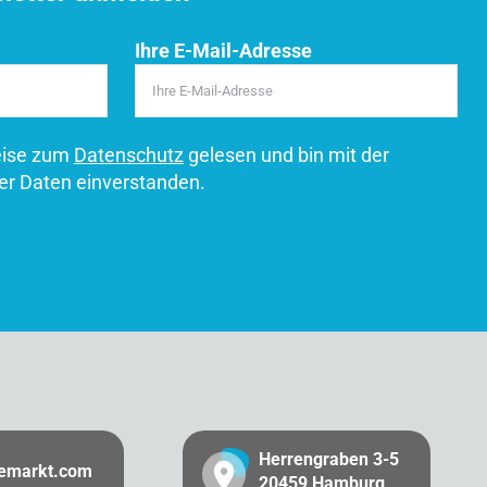
Ihre E-Mail-Adresse
eise zum
Datenschutz
gelesen und bin mit der
er Daten einverstanden.
Herrengraben 3-5
gemarkt.com
20459 Hamburg