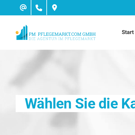
Skip
to
content
Start
Wählen Sie die K
Inform
Hilfe bei Pflegebedürftigkeit
Krankheitsb