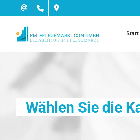
Skip
to
content
Start
Wählen Sie die K
Inform
Hilfe bei Pflegebedürftigkeit
Krankheitsb