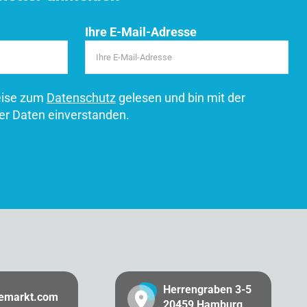
Ihre E-Mail-Adresse
eise zum
Datenschutz
gelesen und bin mit der
er Daten einverstanden.
Herrengraben 3-5
gemarkt.com
20459 Hamburg