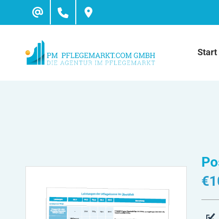
Skip
to
content
Start
Po
€
1