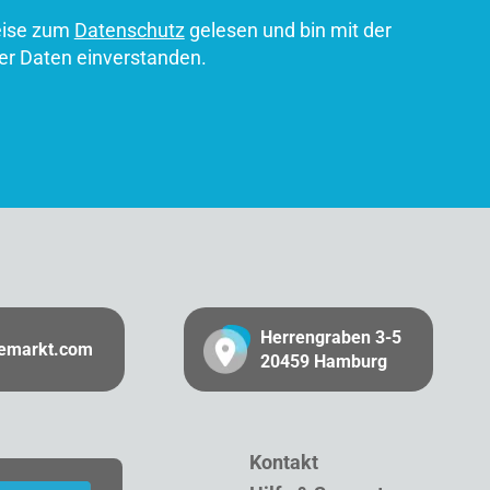
eise zum
Datenschutz
gelesen und bin mit der
er Daten einverstanden.
Herrengraben 3-5
gemarkt.com
20459 Hamburg
Kontakt