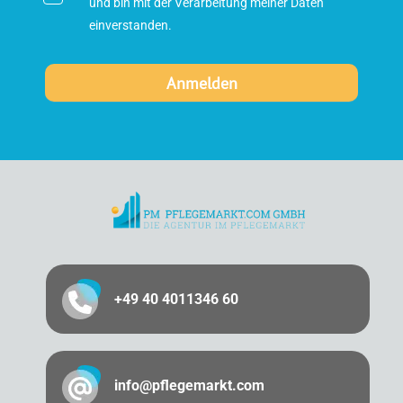
und bin mit der Verarbeitung meiner Daten
einverstanden.
+49 40 4011346 60
info@pflegemarkt.com