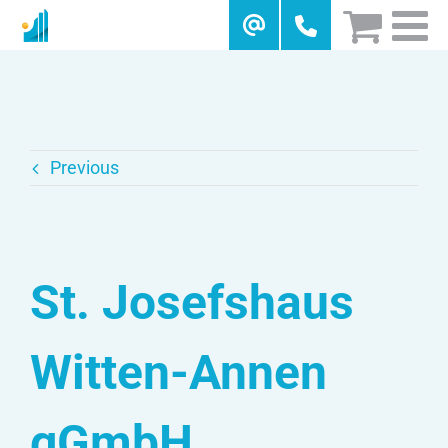
Skip
to
content
Previous
St. Josefshaus
Witten-Annen
gGmbH