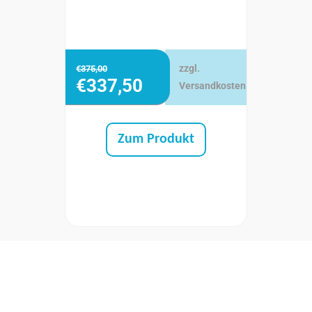
zzgl.
€
375,00
€
337,50
Versandkosten
Zum Produkt