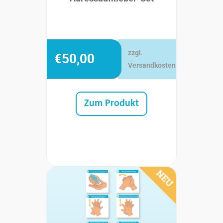
zzgl.
€
50,00
Versandkosten
Zum Produkt