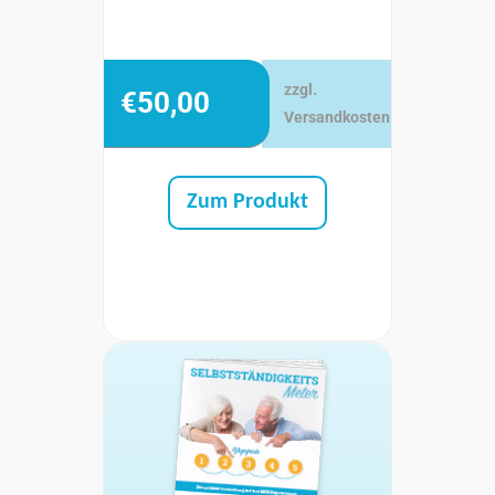
zzgl.
€
50,00
Versandkosten
Zum Produkt