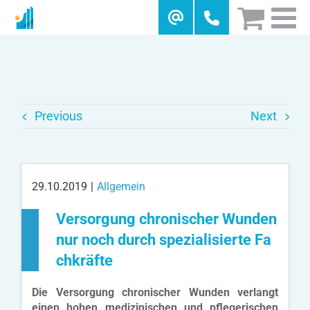
Skip
to
content
Previous
Next
29.10.2019
|
Allgemein
Versorgung chronischer Wunden
nur noch durch spezialisierte Fa
chkräfte
Die Versorgung chronischer Wunden verlangt
einen hohen medizinischen und pflegerischen